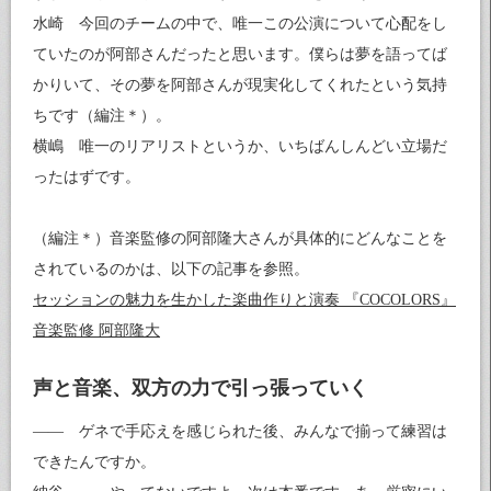
水崎 今回のチームの中で、唯一この公演について心配をし
ていたのが阿部さんだったと思います。僕らは夢を語ってば
かりいて、その夢を阿部さんが現実化してくれたという気持
ちです（編注＊）。
横嶋 唯一のリアリストというか、いちばんしんどい立場だ
ったはずです。
（編注＊）音楽監修の阿部隆大さんが具体的にどんなことを
されているのかは、以下の記事を参照。
セッションの魅力を生かした楽曲作りと演奏 『COCOLORS』
音楽監修 阿部隆大
声と音楽、双方の力で引っ張っていく
—— ゲネで手応えを感じられた後、みんなで揃って練習は
できたんですか。