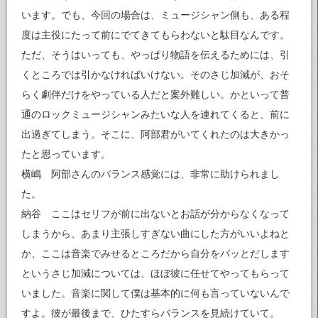
います。でも、今回の場合は、ミュージシャン側も、ある程
度は主役にたって前にでてきてもらわないと駄目なんです。
ただ、そうはいっても、やっぱり物語を伝えるためには、引
くところでは引かなければいけない。そのさじ加減が、おそ
らく劇伴だけをやっている人だと案外難しい。かといって普
通のロックミュージシャンみたいな人を連れてくると、前に
出過ぎてしまう。そこに、阿部君がいてくれたのは大きかっ
たと思っています。
横嶋 阿部さんのバランス感覚には、非常に助けられまし
た。
納谷 ここはセリフが前に出ないとお話が分からなくなって
しまうから、あまり主張しすぎない曲にした方がいいよねと
か、ここは音楽でみせるところだから自分をバッとだします
というさじ加減については、ほぼ彼に任せてやってもらって
いました。音楽に関して僕は基本的に何も言っていないんで
すよ。彼が最後まで、ひたすらバランスを見続けていて。