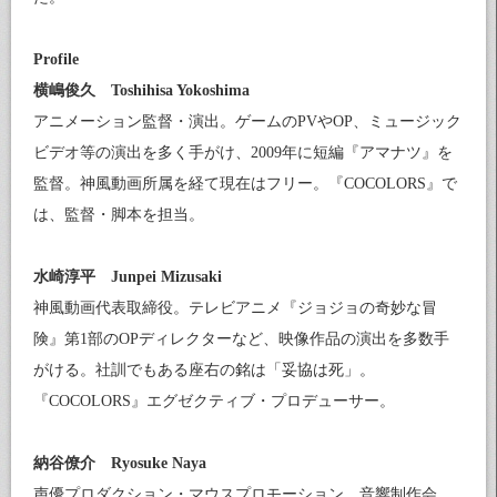
Profile
横嶋俊久 Toshihisa Yokoshima
アニメーション監督・演出。ゲームのPVやOP、ミュージック
ビデオ等の演出を多く手がけ、2009年に短編『アマナツ』を
監督。神風動画所属を経て現在はフリー。『COCOLORS』で
は、監督・脚本を担当。
水崎淳平 Junpei Mizusaki
神風動画代表取締役。テレビアニメ『ジョジョの奇妙な冒
険』第1部のOPディレクターなど、映像作品の演出を多数手
がける。社訓でもある座右の銘は「妥協は死」。
『COCOLORS』エグゼクティブ・プロデューサー。
納谷僚介 Ryosuke Naya
声優プロダクション・マウスプロモーション、音響制作会