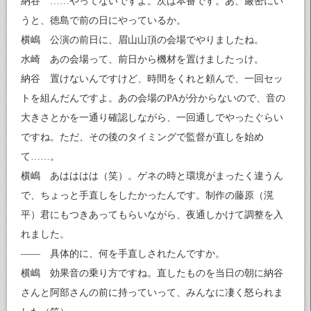
納谷 ……やってないですよ。次は本番です。あ、厳密にい
うと、徳島で前の日にやっているか。
横嶋 公演の前日に、眉山山頂の会場でやりましたね。
水崎 あの会場って、前日から機材を置けましたっけ。
納谷 置けないんですけど、時間をくれと頼んで、一回セッ
トを組んだんですよ。あの会場のPAが分からないので、音の
大きさとかを一通り確認しながら、一回通しでやったぐらい
ですね。ただ、その後のタイミングで監督が直しを始め
て……。
横嶋 あはははは（笑）。ゲネの時と環境がまったく違うん
で、ちょっと手直しをしたかったんです。制作の藤原（滉
平）君にもつきあってもらいながら、夜通しかけて調整を入
れました。
—— 具体的に、何を手直しされたんですか。
横嶋 効果音の乗り方ですね。直したものを当日の朝に納谷
さんと阿部さんの前に持っていって、みんなに凄く怒られま