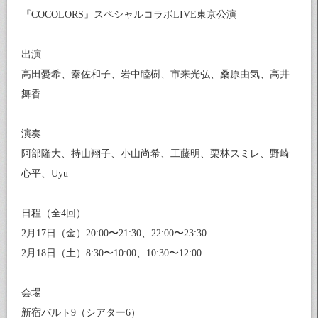
『COCOLORS』スペシャルコラボLIVE東京公演
出演
高田憂希、秦佐和子、岩中睦樹、市来光弘、桑原由気、高井
舞香
演奏
阿部隆大、持山翔子、小山尚希、工藤明、栗林スミレ、野崎
心平、Uyu
日程（全4回）
2月17日（金）20:00〜21:30、22:00〜23:30
2月18日（土）8:30〜10:00、10:30〜12:00
会場
新宿バルト9（シアター6）