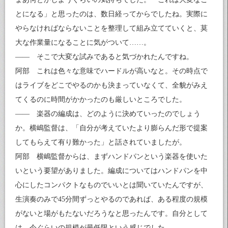
とになる」と思ったのは、数日経ってからでしたね。実際に
やらなければならないことを整理して組み立てていくと、莫
大な作業量になることに気がついて……。
—— そこで大変な試みであると気づかれたんですね。
阿部 これは色々な意味でハードルが高いなと。その時点で
はライブをどこでやるのかも決まっていなくて、全貌がみえ
てくるのに時間がかかったのも厳しいところでした。
—— 楽器の編成は、どのように決めていったのでしょう
か。横嶋監督は、「自分が考えていたより膨らんだ形で提案
してもらえて有り難かった」と話されていましたが。
阿部 横嶋監督からは、まずハンドパンという楽器を使いた
いという要望がありました。編成についてはハンドパンを中
心にしたコンパクトなものでいいとは聞いていたんですが、
生演奏のみで45分間ずっとやるのであれば、ある程度の規模
がないと場がもたないだろうなと思ったんです。自分として
は、今ぐらいの規模が最低限という感じでした。