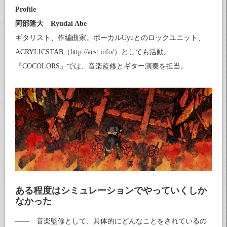
Profile
阿部隆大 Ryudai Abe
ギタリスト、作編曲家。ボーカルUyuとのロックユニット、
ACRYLICSTAB（
http://acst.info/
）としても活動。
『COCOLORS』では、音楽監修とギター演奏を担当。
ある程度はシミュレーションでやっていくしか
なかった
—— 音楽監修として、具体的にどんなことをされているの