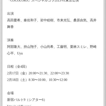
『COCOLORS』スペシャルコラボLIVE東京公演
出演
高田憂希、秦佐和子、岩中睦樹、市来光弘、桑原由気、高井
舞香
演奏
阿部隆大、持山翔子、小山尚希、工藤明、栗林スミレ、野崎
心平、Uyu
日程（全4回）
2月17日（金）20:00〜21:30、22:00〜23:30
2月18日（土）8:30〜10:00、10:30〜12:00
会場
新宿バルト9（シアター6）