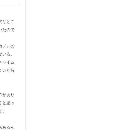
的なとこ
いたので
カノ』の
がいる、
チャイム
ていた時
のがあり
くと思っ
す。
もあるん