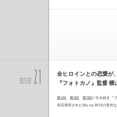
21
全ヒロインとの恋愛が
2015/07
『フォトカノ』監督 横
第1回
、
第2回
、
第3回
に引き続き『フ
先日発売されたBlu-ray BOXの意