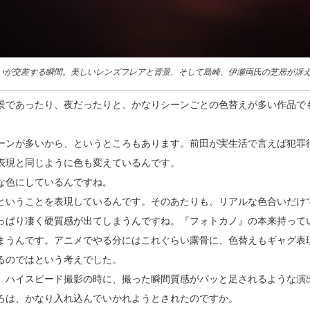
想いが交差する瞬間。美しいレンズフレアと背景、そして島崎、伊瀬両氏の芝居が冴
景であったり、夜だったりと、かなりシーンごとの色替えが多い作品で
ーンが多いから、というところもあります。前田が実生活で言えば犯罪
表現と同じように色も変えているんです。
な色にしているんですね。
ということを表現しているんです。そのあたりも、リアルな色合いだけ
っぱり凄く硬質感が出てしまうんですね。『フォトカノ』の本来持って
まうんです。アニメでやる分にはこれぐらい露骨に、色替えもギャグ表
るのではという考えでした。
、ハイスピード撮影の時に、撮った瞬間質感がパッと足されるような演
ろは、かなり入れ込んでいかれようとされたのですか。