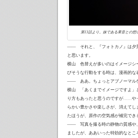
第13話より。妹である果音との
—— それと、『フォトカノ』は夕
と思います。
横山 色替えが多いのはイメージシ
びそうな行動をする時は、漫画的な
—— ああ。ちょっとアブノーマル
横山 「あくまでイメージですよ」
り方もあったと思うのですが……や
らかい豊かさや楽しさが、消えてし
たほうが、原作の空気感が補完でき
—— 写真を撮る時の静物の質感や
ましたが、ああいった特効的なとこ