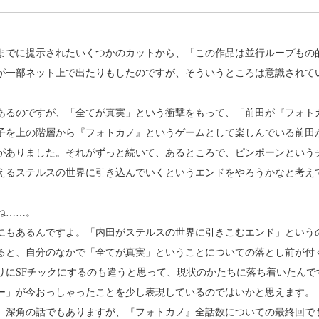
れまでに提示されたいくつかのカットから、「この作品は並行ループもの
が一部ネット上で出たりもしたのですが、そういうところは意識されて
あるのですが、「全てが真実」という衝撃をもって、「前田が『フォト
子を上の階層から『フォトカノ』というゲームとして楽しんでいる前田
がありました。それがずっと続いて、あるところで、ピンポーンという
えるステルスの世界に引き込んでいくというエンドをやろうかなと考え
ね……。
にもあるんですよ。「内田がステルスの世界に引きこむエンド」という
ると、自分のなかで「全てが真実」ということについての落とし前が付
りにSFチックにするのも違うと思って、現状のかたちに落ち着いたんで
リー」が今おっしゃったことを少し表現しているのではいかと思えます。
、深角の話でもありますが、『フォトカノ』全話数についての最終回で