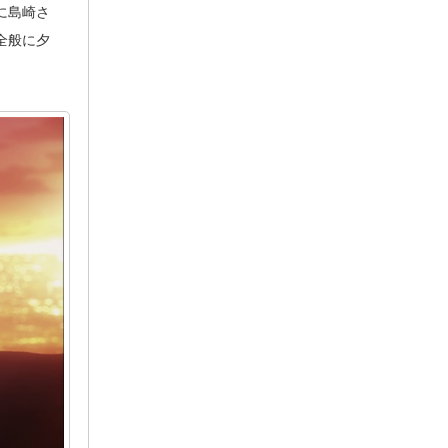
に島崎さ
全般に夕