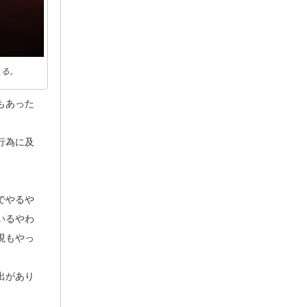
える。
もあった
行為に及
でやるや
いるやわ
現もやっ
出があり