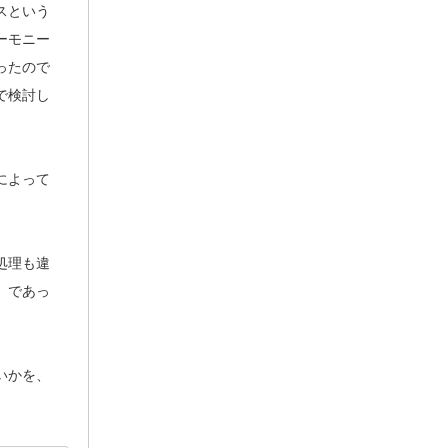
スという
ーモニー
ったので
で検討し
によって
処理も違
」であっ
いかを、