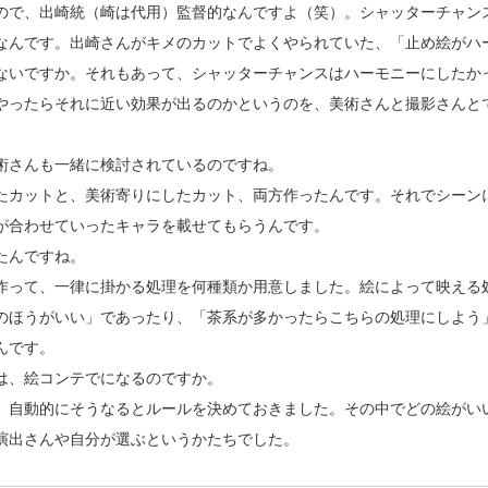
ので、出崎統（崎は代用）監督的なんですよ（笑）。シャッターチャン
なんです。出崎さんがキメのカットでよくやられていた、「止め絵がハ
ないですか。それもあって、シャッターチャンスはハーモニーにしたか
やったらそれに近い効果が出るのかというのを、美術さんと撮影さんと
術さんも一緒に検討されているのですね。
たカットと、美術寄りにしたカット、両方作ったんです。それでシーン
が合わせていったキャラを載せてもらうんです。
たんですね。
作って、一律に掛かる処理を何種類か用意しました。絵によって映える
のほうがいい」であったり、「茶系が多かったらこちらの処理にしよう
んです。
は、絵コンテでになるのですか。
、自動的にそうなるとルールを決めておきました。その中でどの絵がい
演出さんや自分が選ぶというかたちでした。