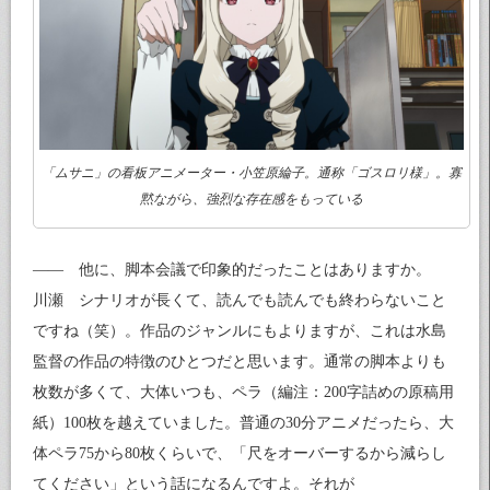
「ムサニ」の看板アニメーター・小笠原綸子。通称「ゴスロリ様」。寡
黙ながら、強烈な存在感をもっている
—— 他に、脚本会議で印象的だったことはありますか。
川瀬 シナリオが長くて、読んでも読んでも終わらないこと
ですね（笑）。作品のジャンルにもよりますが、これは水島
監督の作品の特徴のひとつだと思います。通常の脚本よりも
枚数が多くて、大体いつも、ペラ（編注：200字詰めの原稿用
紙）100枚を越えていました。普通の30分アニメだったら、大
体ペラ75から80枚くらいで、「尺をオーバーするから減らし
てください」という話になるんですよ。それが