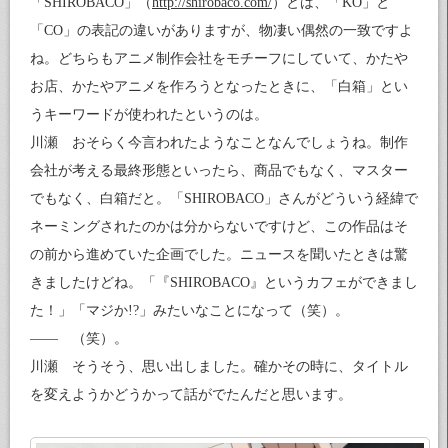
「SHIROBACO」（
http://shirobaco.com/
）とは、「KO」と
「CO」の表記の違いがありますが、物凄い偶然の一致ですよ
ね。どちらもアニメ制作会社をモチーフにしていて、かたや
お店、かたやアニメを作ろうとなったときに、「白箱」とい
うキーワードが使われたというのは。
川瀬 おそらく今言われたようなことなんでしょうね。制作
会社が考える最終形態といったら、商品でもなく、マスター
でもなく、白箱だと。「SHIROBACO」さんがどういう経緯で
ネーミングされたのかは分からないですけど、この作品はそ
の前から進めていた企画でした。ニュースを聞いたときは驚
きましたけどね。「『SHIROBACO』というカフェができまし
た！」「マジか!?」みたいなことになって（笑）。
—— （笑）。
川瀬 そうそう、思い出しました。確かその時に、タイトル
を変えようかどうかって話がでたんだと思います。