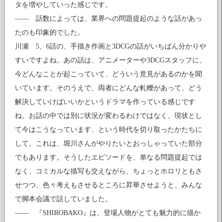
タを増やしていった感じです。
—— 話数によっては、業界への問題提起のような話があっ
たのも印象的でした。
川瀬 5、6話の、手描き作画と3DCGの話がいちばん分かりや
すいですよね。あの話は、アニメーターや3DCGスタッフに、
今どんなことが起こっていて、どういう意見があるのかを聞
いています。そのうえで、両者にどんな軋轢があって、どう
解決していけばいいかというドラマを作っている感じです
ね。お話の中では別に状況が変わるわけではなく、現状とし
て今はこうなっています、という時代を切り取ったかたちに
して。これは、堀川さんがやりたいとおっしゃっていた部分
でもあります。そうしたエピソードを、単なる問題提起では
なく、コミカルな描写も交えながら、ちょっとホロリともさ
せつつ、色々考えもさせるところに昇華させようと、みんな
で脚本会議で話していました。
—— 『SHIROBAKO』は、登場人物がとても魅力的に描か