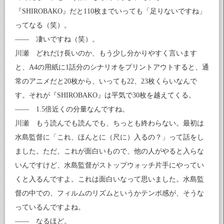
『SHIROBAKO』だと110枚までいっても「足りないですね」
ってなる（笑）。
—— 凄いですね（笑）。
川瀬 どれだけ長いのか、もう少し分かりやすく言います
と、A4の用紙に1話分のシナリオをプリントアウトすると、通
常のアニメだと20枚から、いっても22、23枚くらいなんで
す。それが『SHIROBAKO』は平気で30枚を越えてくる。
—— 1.5倍近くの分量なんですね。
川瀬 もう読んでも読んでも、ちっとも終わらない。最初は
水島監督に「これ、ほんとに（尺に）入るの？」って話をし
ました。ただ、これが面白いもので、他の人がやると入らな
いんですけど、水島監督がストップウォッチ片手にやってい
くと入るんですよ。これは面白いなって思いました。水島監
督の中での、フィルムのリズムというかテンポ感が、そうな
っているんですよね。
—— なるほど。