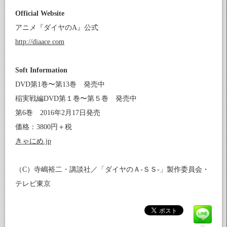
Official Website
アニメ『ダイヤのA』公式
http://diaace.com
Soft Information
DVD第1巻〜第13巻 発売中
稲実戦編DVD第１巻〜第５巻 発売中
第6巻 2016年2月17日発売
価格：3800円＋税
きゃにめ.jp
（C）寺嶋裕二・講談社／「ダイヤのＡ‐ＳＳ‐」製作委員会・
テレビ東京