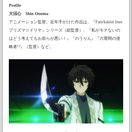
Profile
大沼心 Shin Onuma
アニメーション監督。近年手がけた作品は、『Fate/kaleid liner
プリズマ☆イリヤ』シリーズ（総監督）、『私がモテないの
はどう考えてもお前らが悪い！』『のうりん』『六畳間の侵
略者!?』（監督）など。