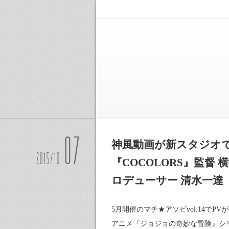
07
神風動画が新スタジオ
2015/10
『COCOLORS』監
ロデューサー 清水一達
5月開催のマチ★アソビvol.14で
アニメ『ジョジョの奇妙な冒険』シ