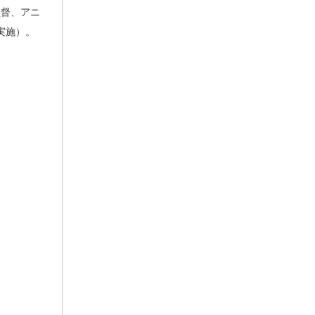
監督、アニ
実施）。