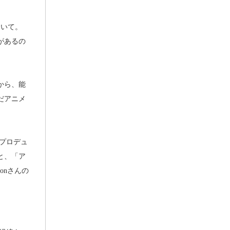
ていて。
があるの
から、能
だアニメ
るプロデュ
と、「ア
onさんの