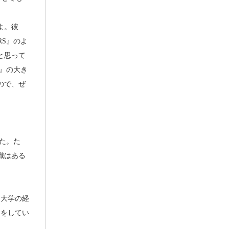
よ。彼
RS』のよ
と思って
S』の大き
ので、ぜ
した。た
識はある
ら大学の経
ーをしてい