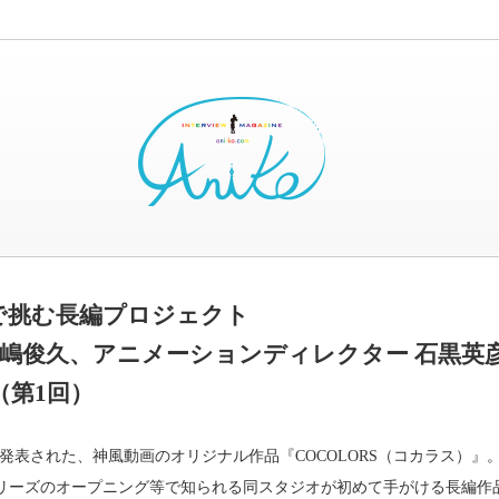
で挑む長編プロジェクト
督 横嶋俊久、アニメーションディレクター 石黒英
（第1回）
PVが発表された、神風動画のオリジナル作品『COCOLORS（コカラス）』
リーズのオープニング等で知られる同スタジオが初めて手がける長編作