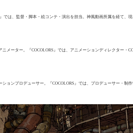
RS』では、監督・脚本・絵コンテ・演出を担当。神風動画所属を経て、
ニメーター。『COCOLORS』では、アニメーションディレクター・CG
ションプロデューサー。『COCOLORS』では、プロデューサー・制