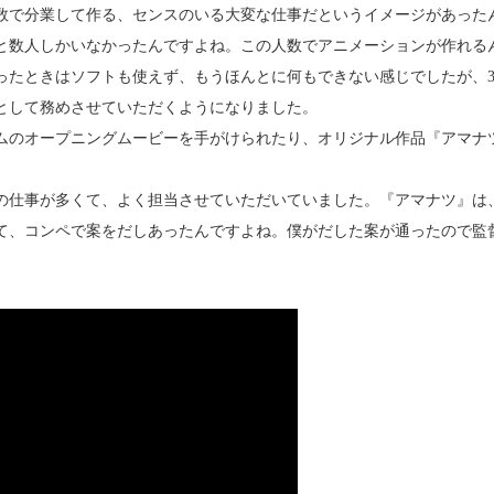
数で分業して作る、センスのいる大変な仕事だというイメージがあった
と数人しかいなかったんですよね。この人数でアニメーションが作れる
ったときはソフトも使えず、もうほんとに何もできない感じでしたが、3
として務めさせていただくようになりました。
ムのオープニングムービーを手がけられたり、オリジナル作品『アマナ
の仕事が多くて、よく担当させていただいていました。『アマナツ』は
て、コンペで案をだしあったんですよね。僕がだした案が通ったので監