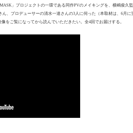
NE MASK」プロジェクトの一環である同作PVのメイキングを、横嶋俊久
さん、プロデューサーの清水一達さんの3人に伺った（本取材は、6月に
の映像をご覧になってから読んでいただきたい。全4回でお届けする。