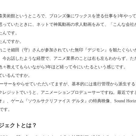
。
森美術館というところで、ブロンズ像にワックスを塗る仕事を1年やっ
思っていたときに、ネットで神風動画の求人動画をみて、「こんな会社
たんです。
たんですか。
れこそ細田（守）さんが参加されていた無印『デジモン』を観たぐらい
、今お話したような経歴で、アニメ業界のことは右も左もわからず、た
色々教えてもらいながら3年ほど経って今にいたるという感じです。
ているんですか。
デューサーをやらせていただいてますが、基本的には進行管理から派生す
クレジットでいうと、アニメーションプロデューサーですね。最近です
、ゲーム『ソウルサクリファイス デルタ』の特典映像、Sound Horiz
です。
プロジェクトとは？