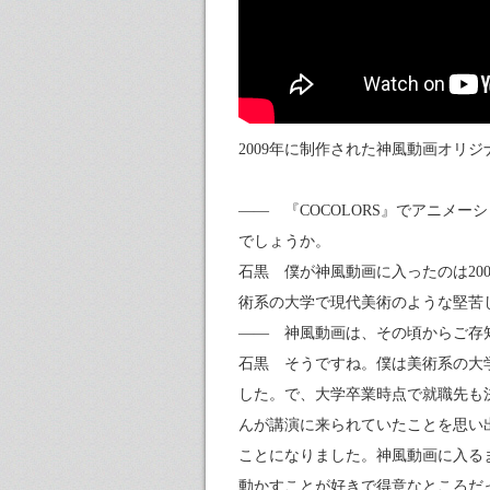
2009年に制作された神風動画オリジ
—— 『COCOLORS』でアニメ
でしょうか。
石黒 僕が神風動画に入ったのは20
術系の大学で現代美術のような堅苦
—— 神風動画は、その頃からご存
石黒 そうですね。僕は美術系の大
した。で、大学卒業時点で就職先も
んが講演に来られていたことを思い
ことになりました。神風動画に入る
動かすことが好きで得意なところだ