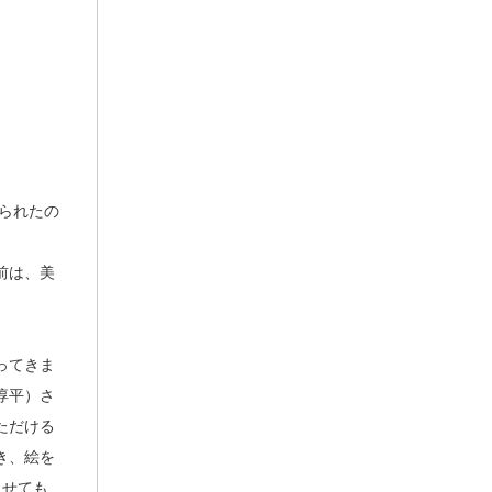
入られたの
前は、美
ってきま
淳平）さ
ただける
き、絵を
らせても