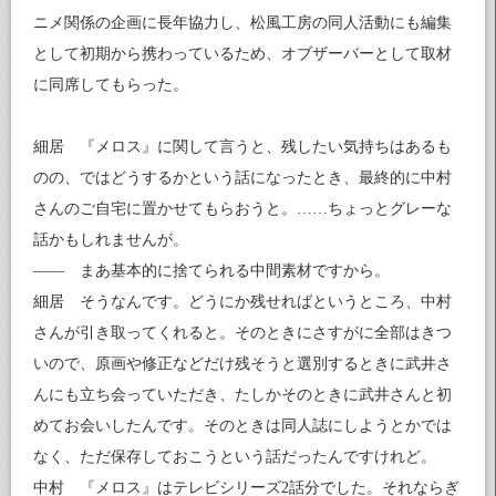
ニメ関係の企画に長年協力し、松風工房の同人活動にも編集
として初期から携わっているため、オブザーバーとして取材
に同席してもらった。
細居 『メロス』に関して言うと、残したい気持ちはあるも
のの、ではどうするかという話になったとき、最終的に中村
さんのご自宅に置かせてもらおうと。……ちょっとグレーな
話かもしれませんが。
―― まあ基本的に捨てられる中間素材ですから。
細居 そうなんです。どうにか残せればというところ、中村
さんが引き取ってくれると。そのときにさすがに全部はきつ
いので、原画や修正などだけ残そうと選別するときに武井さ
んにも立ち会っていただき、たしかそのときに武井さんと初
めてお会いしたんです。そのときは同人誌にしようとかでは
なく、ただ保存しておこうという話だったんですけれど。
中村 『メロス』はテレビシリーズ2話分でした。それならぎ