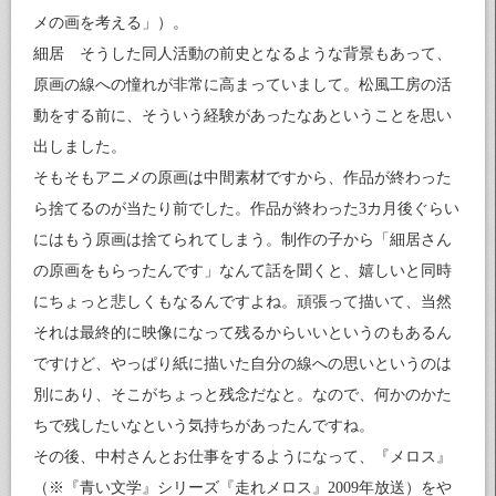
メの画を考える」）。
細居 そうした同人活動の前史となるような背景もあって、
原画の線への憧れが非常に高まっていまして。松風工房の活
動をする前に、そういう経験があったなあということを思い
出しました。
そもそもアニメの原画は中間素材ですから、作品が終わった
ら捨てるのが当たり前でした。作品が終わった3カ月後ぐらい
にはもう原画は捨てられてしまう。制作の子から「細居さん
の原画をもらったんです」なんて話を聞くと、嬉しいと同時
にちょっと悲しくもなるんですよね。頑張って描いて、当然
それは最終的に映像になって残るからいいというのもあるん
ですけど、やっぱり紙に描いた自分の線への思いというのは
別にあり、そこがちょっと残念だなと。なので、何かのかた
ちで残したいなという気持ちがあったんですね。
その後、中村さんとお仕事をするようになって、『メロス』
（※『青い文学』シリーズ『走れメロス』2009年放送）をや