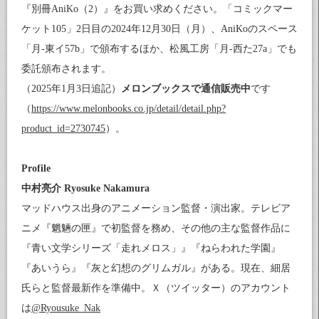
『別冊AniKo（2）』をお買い求めください。「コミックマー
ケット105」2日目の2024年12月30日（月）、AniKoのスペース
「月-東イ57b」で頒布するほか、松風工房「月-西た27a」でも
委託頒布されます。
（2025年1月3日追記）
メロンブックスで通信販売中
です
（
https://www.melonbooks.co.jp/detail/detail.php?
product_id=2730745
）。
Profile
中村亮介 Ryosuke Nakamura
マッドハウス出身のアニメーション監督・演出家。テレビア
ニメ『魍魎の匣』で初監督を務め、その他の主な監督作品に
『青い文学シリーズ「走れメロス」』『ねらわれた学園』
『あいうら』『灰と幻想のグリムガル』がある。現在、細居
氏らと監督最新作を準備中。Ｘ（ツイッター）のアカウント
は
@Ryousuke_Nak