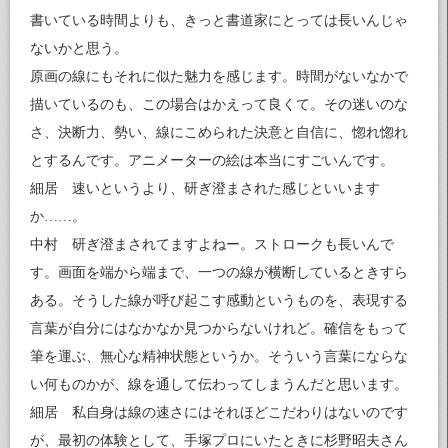
書いている時間よりも、きっと書道家にとっては長いんじゃ
ないかと思う。
原画の線にもそれに似た魅力を感じます。時間がないなかで
描いているのも、この場合はかえって良くて。その迷いのな
さ、決断力、勢い、線にこめられた決意と自信に、惚れ惚れ
とするんです。アニメーターの絵は本当にすごいんです。
細居 速いというより、研ぎ澄まされた感じといいます
か……。
中村 研ぎ澄まされてますよねー。ストロークも長いんで
す。画面を端から端まで、一つの線が横断しているときすら
ある。そうした線が呼び起こす感動というものを、表現する
言葉が自分にはなかなか見つからないけれど。確信をもって
筆を運ぶ、無心な精神状態というか。そういう言葉にならな
い何ものかが、線を通して伝わってしまうんだと思います。
細居 私自身は線の速さにはそれほどこだわりはないのです
が、最初の体験として、手塚プロにいたときに杉野昭夫さん