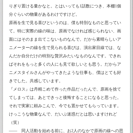
りぎり置ける量かなと。とはいっても1話数につき、本棚1個
分ぐらいの物量があるわけですけど。
原画を生で見る喜びというのは、僕も特別なものと思ってい
て。特に実際の線の味は、原画でなければ感じられない、画
面にはそのまま出てこないものなんで。だから素晴らしいア
ニメーターの線を生で見られる喜びは、演出家目線では、な
んだか自分だけの特別な贅沢みたいなものなんです。できれ
ばそれをもっと多くの人にも見て欲しいとも思う。だからア
ニメスタイルさんがやってきたような仕事も、僕はとても好
きでした。共感しています。
『メロス』は丹精こめて作った作品だったんで、原画を捨て
てしまっては、あとできっと後悔することになると思った。
それで実家に頼みこんで、今でも置かせてもらっています。
けっこうな物量なんで、だいぶ迷惑だとは思いますけれど
（笑）
―― 同人活動を始める前に、お2人のなかで原画の線への思