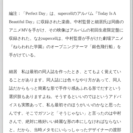
編注：「Perfect Day」は、supercellのアルバム『Today Is A
Beautiful Day』に収録された楽曲。中村監督と細居氏は同曲の
アニメMVを手がけ、その映像はアルバムの初回生産限定盤に
収録された。なおsupercellは、中村監督が手がけた劇場アニメ
『ねらわれた学園』のオープニングテーマ「銀色飛行船」を
手がけている。
細居 私は最初の同人誌を作ったとき、とてもよく覚えてい
ることがあります。同人誌には色々なやり方があって、同人
誌だからもっと簡素な形で手作り感あふれる形でだすという
選択肢もありますよね。そうするといいのではというアドバ
イスも実際あって、私も最初そのほうがいいのかなと思った
んです。そこでガツンと「そうじゃない」と言ったのは中村
さんで、絶対に格好いい綺麗な形の本にしなければならない
と。だから、当時メタモにいらっしゃったデザイナーの渡部