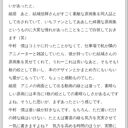
いがあったと。
細居 あと、結城信輝さんがすごく素敵な原画集を同人誌と
して出されていて、いちファンとしてああした綺麗な原画集
というものに大変な憧れがあったことをここで白状しておき
ます（笑）
中村 僕はコミケに行ったことがなくて。仕事場で机が隣の
アニメーターと雑談していたら、彼が持っていた結城さんの
原画集を見せてくれて。うわーこれは良いなあと。そもそも1
枚の絵として良いし、本のデザインとかまとめ方にもいちい
ち愛がこもっていて、ちょっと感動ものでした。
細居 アニメの画面として出る動画の線とは違って、素晴ら
しい原画には本当に1枚の絵としての素晴らしさがあるんです
よね。そうした思いが、まずあったという感じです。
中村 僕は速い線が好きなんです。もちろん、ただ速いだけ
の雑な線はいけない。たとえば書道の線も気力を充実させて
一気に書きますよね？ 気力を高める時間のほうが、実際に