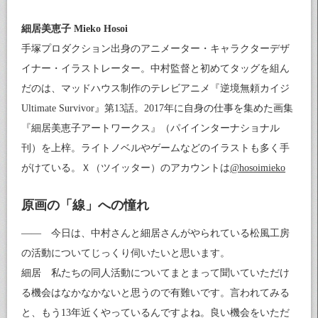
細居美恵子 Mieko Hosoi
手塚プロダクション出身のアニメーター・キャラクターデザ
イナー・イラストレーター。中村監督と初めてタッグを組ん
だのは、マッドハウス制作のテレビアニメ『逆境無頼カイジ
Ultimate Survivor』第13話。2017年に自身の仕事を集めた画集
『細居美恵子アートワークス』（パイインターナショナル
刊）を上梓。ライトノベルやゲームなどのイラストも多く手
がけている。Ｘ（ツイッター）のアカウントは
@hosoimieko
原画の「線」への憧れ
―― 今日は、中村さんと細居さんがやられている松風工房
の活動についてじっくり伺いたいと思います。
細居 私たちの同人活動についてまとまって聞いていただけ
る機会はなかなかないと思うので有難いです。言われてみる
と、もう13年近くやっているんですよね。良い機会をいただ