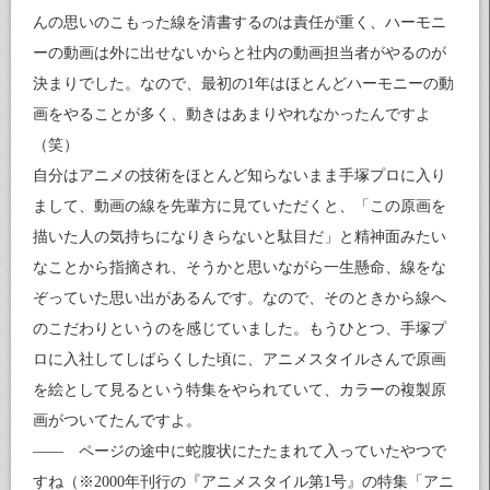
んの思いのこもった線を清書するのは責任が重く、ハーモニ
ーの動画は外に出せないからと社内の動画担当者がやるのが
決まりでした。なので、最初の1年はほとんどハーモニーの動
画をやることが多く、動きはあまりやれなかったんですよ
（笑）
自分はアニメの技術をほとんど知らないまま手塚プロに入り
まして、動画の線を先輩方に見ていただくと、「この原画を
描いた人の気持ちになりきらないと駄目だ」と精神面みたい
なことから指摘され、そうかと思いながら一生懸命、線をな
ぞっていた思い出があるんです。なので、そのときから線へ
のこだわりというのを感じていました。もうひとつ、手塚プ
ロに入社してしばらくした頃に、アニメスタイルさんで原画
を絵として見るという特集をやられていて、カラーの複製原
画がついてたんですよ。
―― ページの途中に蛇腹状にたたまれて入っていたやつで
すね（※2000年刊行の『アニメスタイル第1号』の特集「アニ