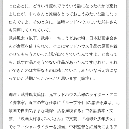
ったあとに、どういう流れでそういう話になったのかは忘れ
ましたが、中村さんと原画をとっておこうみたいな話になっ
たんですよ。そのときに、当時マッドハウスにいた武井さん
も同席してくれていて。
武井風太（以下、武井） ちょうどあの頃、日本動画協会さ
んが倉庫を借りられて、そこにマッドハウス作品の原画を置
かせてもらうといった話が出てきていたんですよ。と言って
も、残す作品とそうでない作品があったんですけれど。それ
ができたのは大事なものは残していこうみたいな考え方にな
っていた時期だったからだと思います（編注）。
編注：武井風太氏は、元マッドハウス広報のライター・アニ
メ脚本家。近年の主な仕事に『ループ7回目の悪役令嬢は、元
敵国で自由気ままな花嫁生活を満喫する』で各話脚本・文
芸、『映画大好きポンポさん』で文芸、『地球外少年少女』
でオフィシャルライターを担当。中村監督と細居氏によるア