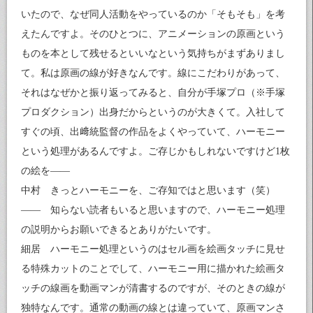
いたので、なぜ同人活動をやっているのか「そもそも」を考
えたんですよ。そのひとつに、アニメーションの原画という
ものを本として残せるといいなという気持ちがまずありまし
て。私は原画の線が好きなんです。線にこだわりがあって、
それはなぜかと振り返ってみると、自分が手塚プロ（※手塚
プロダクション）出身だからというのが大きくて。入社して
すぐの頃、出﨑統監督の作品をよくやっていて、ハーモニー
という処理があるんですよ。ご存じかもしれないですけど1枚
の絵を――
中村 きっとハーモニーを、ご存知ではと思います（笑）
―― 知らない読者もいると思いますので、ハーモニー処理
の説明からお願いできるとありがたいです。
細居 ハーモニー処理というのはセル画を絵画タッチに見せ
る特殊カットのことでして、ハーモニー用に描かれた絵画タ
ッチの線画を動画マンが清書するのですが、そのときの線が
独特なんです。通常の動画の線とは違っていて、原画マンさ