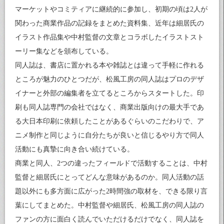
マーケットやコミティアに継続的に参加し、初期の頃は2人が
関わった商業作品の記録をまとめた資料集、近年は細居氏の
イラスト作品集や中村監督の文章とコラボしたイラストスト
ーリー集などを頒布している。
同人誌は、書店に置かれる本や雑誌とは違って手軽に作れる
ところが魅力のひとつだが、松風工房の同人誌はプロのデザ
イナーと外部の編集者を立てるところからスタートした。印
刷も同人誌専門の会社ではなく、商業出版向けの最大手であ
る大日本印刷に依頼したことがあるぐらいのこだわりで、ア
ニメ制作と同じように自分たちが良いと信じるやり方で同人
活動にも真摯に向き合い続けている。
商業と同人、2つの違ったフィールドで活動することは、中村
監督と細居氏にとってどんな意味があるのか。同人活動の話
題以外にも多方面に広がった2時間強の取材を、できる限り言
葉にしてまとめた。中村監督や細居氏、松風工房の同人誌の
ファンの方に面白く読んでいただけるだけでなく、同人誌を