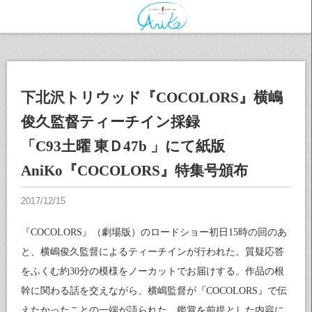
下北沢トリウッド『COCOLORS』横嶋
俊久監督ティーチイン採録
「C93土曜 東Ｄ47b 」にて紙版
AniKo『COCOLORS』特集号頒布
『COCOLORS』（劇場版）のロードショー初日15時の回のあ
と、横嶋俊久監督によるティーチインが行われた。質疑応答
をふくむ約30分の模様をノーカットでお届けする。作品の根
幹に関わる話を交えながら、横嶋監督が『COCOLORS』で伝
えたかったことの一端が語られた。鑑賞を前提とした内容に