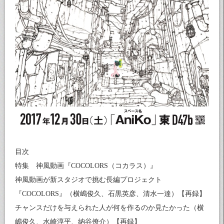
目次
特集 神風動画『COCOLORS（コカラス）』
神風動画が新スタジオで挑む長編プロジェクト
『COCOLORS』（横嶋俊久、石黒英彦、清水一達）【再録】
チャンスだけを与えられた人が何を作るのか見たかった（横
嶋俊久、水崎淳平、納谷僚介）【再録】