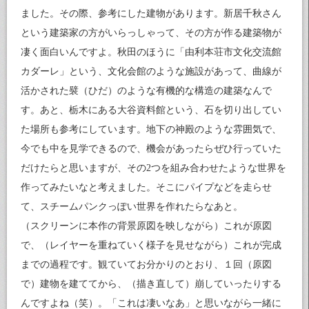
ました。その際、参考にした建物があります。新居千秋さん
という建築家の方がいらっしゃって、その方が作る建築物が
凄く面白いんですよ。秋田のほうに「由利本荘市文化交流館
カダーレ」という、文化会館のような施設があって、曲線が
活かされた襞（ひだ）のような有機的な構造の建築なんで
す。あと、栃木にある大谷資料館という、石を切り出してい
た場所も参考にしています。地下の神殿のような雰囲気で、
今でも中を見学できるので、機会があったらぜひ行っていた
だけたらと思いますが、その2つを組み合わせたような世界を
作ってみたいなと考えました。そこにパイプなどを走らせ
て、スチームパンクっぽい世界を作れたらなあと。
（スクリーンに本作の背景原図を映しながら）これが原図
で、（レイヤーを重ねていく様子を見せながら）これが完成
までの過程です。観ていてお分かりのとおり、１回（原図
で）建物を建ててから、（描き直して）崩していったりする
んですよね（笑）。「これは凄いなあ」と思いながら一緒に