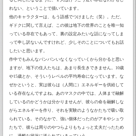
れない、ということで描いています。
他のキャラクターは、もう語感でつけました（笑）。ただ、
ギドクに関して言えば、この彼は地下の世界のことを唯一知
っている存在でもあって、裏の設定みたいな話になってしま
って申し訳ないんですけれど、少しそのことについてもお話
したいと思います。
作中でもみんなバンバンいなくなっていくから分かると思い
ますが、地下の住人たちは、あまり長生きできません。10歳
や15歳とか、そういうレベルの平均寿命になっています。な
ぜかというと、実は彼らは（人間に）エネルギーを供給して
いる存在なんですよね。あのマスクの中では、人体まで融解
しているのかどうかは分かりませんが、彼らの命を融解しな
がらエネルギーを作り、それを実験のようなかたちで吸い取
られている。そのなかで、強い個体だったのがアキやシュウ
たちで、彼らは周りのやつらよりもちょっと丈夫だったため
に、過酷な状況に送られているっていう。