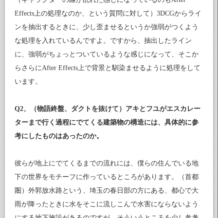
Effects上の処理なのか、という質問に対して）3DCGからライ
ンを抽出するときに、少し歪ませるというか強弱がつくよう
な処理を入れているんですよ。ですから、抽出したライン
に、強弱がちょっとついているような感じになって、そこか
らさらにAfter Effects上で背景と馴染ませるように処理をして
います。
Q2、（物語終盤、ダクトを抜けて）アキとフユがエスカレー
ターまで行く過程にでてくる建築物の構造には、具体的に参
考にしたものはあったのか。
彼らが地上にでてくるまでの流れには、僕らの住んでいる地
下の世界をモチーフに作っているところがあります。（首都
圏）外郭放水路という、埼玉の春日部の方にある、都心で大
雨が降ったときに水をそこに流しこんで水害にならないよう
にする地下施設があるのですが、そういうところを少し参考