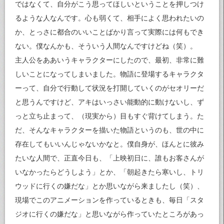
ではなくて、自分がこう思ってほしいということを押しつけ
るような人なんです。心も弱くて、相手によく思われたいの
か、とっさに都合のいいことばかり言って実際には何もでき
ない。僕なんかも、そういう人間なんですけどね（笑）。
主人公をああいうキャラクターにしたので、最初、非常に難
しいことになってしまいました。物語に登場するキャラクタ
ーって、自分で行動して状況を打開していくのがセオリーだ
と思うんですけど、アキはいっさい能動的に動けないし、ず
っと立ち止まって、（現実から）目もすぐ背けてしまう。た
だ、そんなキャラクターを描いた物語というのも、世の中に
存在してもいいんじゃないかなと。僕自身が、ほんとに彼み
たいな人間で、正直今日も、「上映初日に、誰もお客さんが
いなかったらどうしよう」とか、「朝起きたら寒いし、トリ
ウッドに行くの嫌だな」とか思いながら来ましたし（笑）、
現場でこのアニメーションを作っているときも、毎日「スタ
ジオに行くの嫌だな」と思いながら作っていたところがあっ