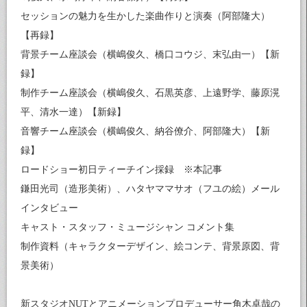
セッションの魅力を生かした楽曲作りと演奏（阿部隆大）
【再録】
背景チーム座談会（横嶋俊久、橋口コウジ、末弘由一）【新
録】
制作チーム座談会（横嶋俊久、石黒英彦、上遠野学、藤原滉
平、清水一達）【新録】
音響チーム座談会（横嶋俊久、納谷僚介、阿部隆大）【新
録】
ロードショー初日ティーチイン採録 ※本記事
鎌田光司（造形美術）、ハタヤママサオ（フユの絵）メール
インタビュー
キャスト・スタッフ・ミュージシャン コメント集
制作資料（キャラクターデザイン、絵コンテ、背景原図、背
景美術）
新スタジオNUTとアニメーションプロデューサー角木卓哉の