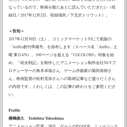
なっているので、映画を観たあとに読んでいただきたい（収
録日／2017年12月2日、収録場所／下北沢トリウッド）。
＜告知＞
2017年12月30日（土）、コミックマーケット93にて紙版の
「AniKo創刊準備号」を頒布します（スペース名「AniKo」土
曜 東Ｄ47b）。100ページを超える『COCOLORS』特集を始
め、『幼女戦記』を制作したアニメーション制作会社NUTプ
ロデューサーの角木卓哉さん、ゲーム作曲家の菊田裕樹さ
ん、映画監督の松村克弥さんへの取材記事など盛りだくさん
の内容です。くわしくは、この記事の終わりをご参照くださ
い。
Profile
横嶋俊久 Toshihisa Yokoshima
アニメーション監督・演出。ゲームのPVやOP、ミュージック