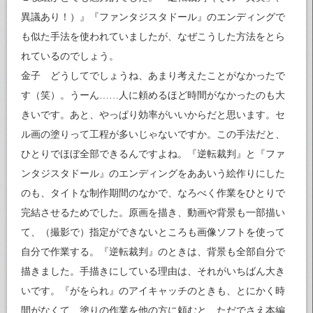
異議あり！）』『ファンタジスタドール』のエンディングで
も似た手法を使われていましたが、なぜこうした方法をとら
れているのでしょう。
金子 どうしてでしょうね、あまり考えたことがなかったで
す（笑）。うーん……人に頼めるほど時間がなかったのも大
きいです。あと、やっぱり効率がいいからだと思います。セ
ル画の塗りって工程が多いじゃないですか。この手法だと、
ひとりでほぼ全部できるんですよね。『逆転裁判』と『ファ
ンタジスタドール』のエンディングをああいう絵作りにした
のも、タイトな制作期間のなかで、なろべく作業をひとりで
完結させるためでした。原画を描き、動画や背景も一部描い
て、（撮影で）指定ができないところも画像ソフトを使って
自分で作業する。『逆転裁判』のときは、背景も全部自分で
描きました。手描きにしている理由は、それがいちばん大き
いです。『がをられ』のアイキャッチのときも、とにかく時
間がなくて、塗りの作業を他の方に頼むと、ただでさえ本編