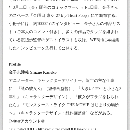
年8月11日（金）開催のコミックマーケット1日目、金子さん
のスペース「金曜日 東シ-27ｂ／Heart Poop」にて頒布する。
小冊子には、約10000字のインタビュー、金子さんの作品リス
ト（ご本人のコメント付き）、多くの作品でタッグを組まれ
ている渡辺歩監督のゲストイラストも収録。WEB用に再編集
したインタビューを先行して公開する。
Profile
金子志津枝 Shizue Kaneko
アニメーター、キャラクターデザイナー。近年の主な仕事
に、『謎の彼女X』（総作画監督）、『大きい1年生と小さな2
年生』（キャラクターデザイン）、『彼女がフラグをおられ
たら』『モンスターストライク THE MOVIE はじまりの場所
へ』（キャラクターデザイン・総作画監督）などがある。
Twitterアカウント＠
QQQnekoQQQ（
https://twitter.com/QQQnekoQQQ
）。